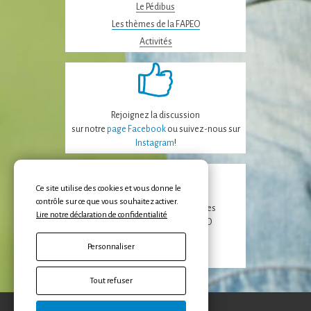
Le Pédibus
Les thèmes de la FAPEO
Activités
Rejoignez la discussion
sur notre
page Facebook
ou suivez-nous sur
Instagram
!
Ce site utilise des cookies et vous donne le
contrôle sur ce que vous souhaitez activer.
Recevez les dernières nouvelles
Lire notre déclaration de confidentialité
de la FAPEO et des APE/APECO
Personnaliser
Inscription
Tout refuser