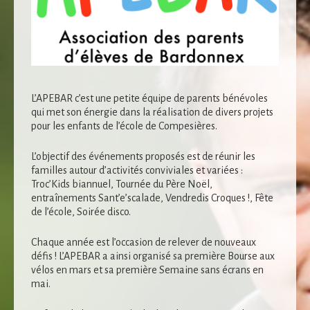
L’APEBAR c’est une petite équipe de parents bénévoles
qui met son énergie dans la réalisation de divers projets
pour les enfants de l’école de Compesières.
L’objectif des événements proposés est de réunir les
familles autour d’activités conviviales et variées :
Nécessaire
Troc’Kids biannuel, Tournée du Père Noël,
Ces cookies ne
entraînements Sant’e’scalade, Vendredis Croques !, Fête
sont pas
de l’école, Soirée disco.
facultatifs. Ils
sont
Chaque année est l’occasion de relever de nouveaux
nécessaires au
défis ! L’APEBAR a ainsi organisé sa première Bourse aux
fonctionnement
vélos en mars et sa première Semaine sans écrans en
du site Web.
mai.