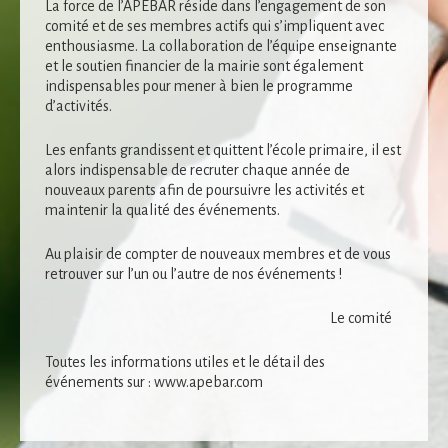
La force de l’APEBAR réside dans l’engagement de son
Statistiques
comité et de ses membres actifs qui s’impliquent avec
Afin que nous
enthousiasme. La collaboration de l’équipe enseignante
puissions
et le soutien financier de la mairie sont également
améliorer la
indispensables pour mener à bien le programme
fonctionnalité
d’activités.
et la structure
du site Web,
en fonction
Les enfants grandissent et quittent l’école primaire, il est
de la façon
alors indispensable de recruter chaque année de
dont le site
nouveaux parents afin de poursuivre les activités et
Web est
maintenir la qualité des événements.
utilisé.
Au plaisir de compter de nouveaux membres et de vous
retrouver sur l’un ou l’autre de nos événements !
Experience
Afin que notre
Le comité
site Web
fonctionne
Toutes les informations utiles et le détail des
aussi bien que
événements sur : www.apebar.com
possible lors
de votre visite.
Si vous refusez
ces cookies,