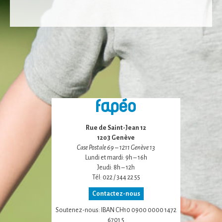
Statistiques
Afin que nous
puissions
améliorer la
fonctionnalité
et la structure
du site Web,
en fonction
de la façon
dont le site
Web est
utilisé.
Rue de Saint-Jean 12
1203 Genève
Experience
Case Postale 69 – 1211 Genève 13
Afin que notre
Lundi et mardi: 9h – 16h
site Web
Jeudi: 8h – 12h
fonctionne
Tél: 022 / 344 22 55
aussi bien que
possible lors
Contactez-nous
de votre visite.
Soutenez-nous: IBAN CH10 0900 0000 1472
Si vous refusez
6701 5
ces cookies,