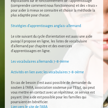
explications sur le fonctionnement de l’apprentissage
(comprendre comment nous fonctionnons) et des « trucs »
pour aider à mieux se connaitre et choisir la méthode la
plus adaptée pour chacun.
Stratégies d’apprentissages anglais-allemand
Le site suivant du cycle d’orientation est aussi une aide
puisqu’il propose en ligne, les listes de vocabulaire
d’allemand par chapitre et des exercices
d’apprentissages en ligne.
Les vocabulaires allemands 7-8-9ème
Nécessaire
Ces cookies ne
Activités en lien avec les vocabulaires 7-8-9ème
sont pas
facultatifs. Ils
sont
En cas de besoin il est aussi possible de demander du
nécessaires au
soutien à l’ARA, association soutenue par l’Etat, qui peut
fonctionnement
vous mettre en contact avec un répétiteur, ce service est
du site Web.
payant. Une aide est possible pour les familles qui
pourraient en bénéficier.
Lien vers le site de l’ARA