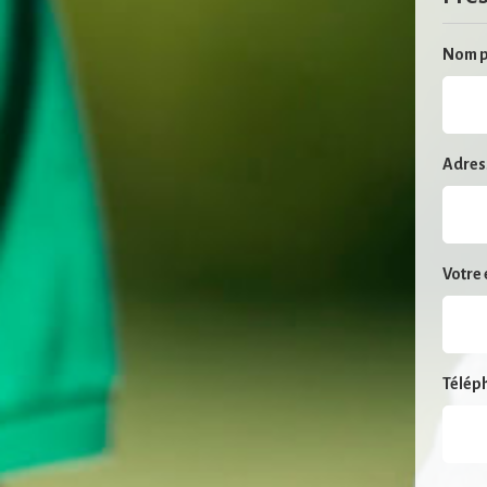
Nom p
Adres
Votre 
Télép