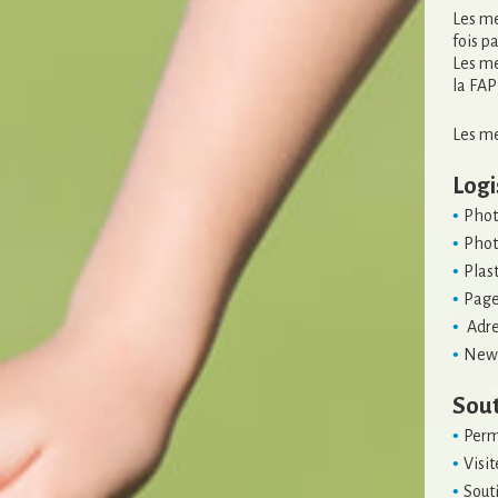
Les me
fois p
Les me
la FAP
Les me
Logi
Phot
Phot
Plas
Page
Adre
News
Sout
Perm
Visi
Sout