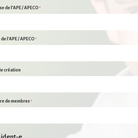
Statistiques
se de l’APE / APECO
*
Afin que nous
puissions
améliorer la
fonctionnalité
et la structure
 de l’APE / APECO
*
du site Web,
en fonction
de la façon
dont le site
Web est
utilisé.
e création
Experience
Afin que notre
e de membres
*
site Web
fonctionne
aussi bien que
possible lors
de votre visite.
Si vous refusez
sident-e
ces cookies,