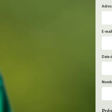
Adres
E-mail
Date d
Nombr
Pré