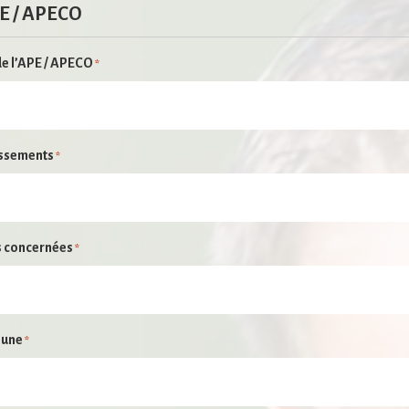
E / APECO
e l’APE / APECO
*
issements
*
Nécessaire
s concernées
*
Ces cookies ne
sont pas
facultatifs. Ils
sont
nécessaires au
une
*
fonctionnement
du site Web.