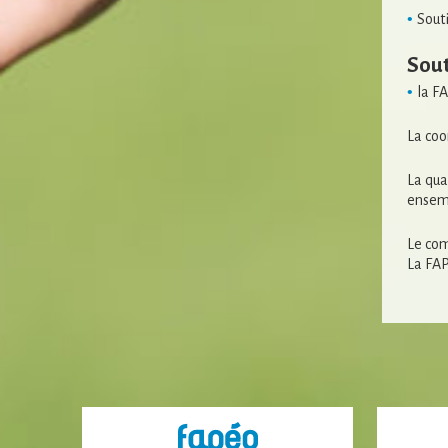
Souti
Sout
la FA
La coo
La qua
ensemb
Le com
La FAP