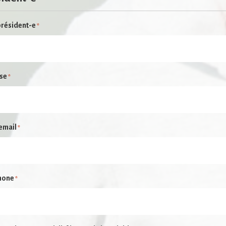
certaines
fonctionnalités
résident-e
*
disparaîtront
du site Web.
Marketing
se
*
En partageant
votre intérêt et
votre
comportement
lorsque vous
email
*
visitez notre
site, vous
augmentez les
chances de voir
du contenu et
des offres
hone
*
personnalisés.