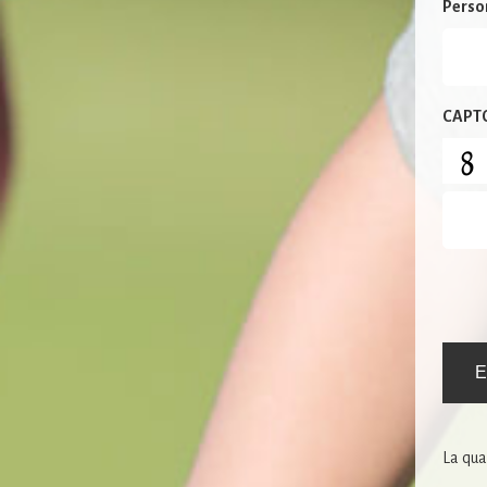
Person
CAPT
E
La qua