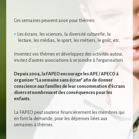
Ces semaines peuvent avoir pour thèmes:
Les écrans, les sciences, la diversité culturelle, la
lecture, les médias, le sport, les métiers, le goût, etc.
Inventez vos thèmes et développez des activités autour,
invitez d’autres associations à se joindre à l’organisation.
Depuis 2004, la FAPEO encourage les APE / APECO à
organiser “La semaine sans écran” afin de donner
Nécessaire
conscience aux familles de leur consommation d’écrans
Ces cookies ne
divers et nombreux et des conséquences pour les
sont pas
enfants.
facultatifs. Ils
sont
nécessaires au
La FAPEO peut soutenir financièrement les membres qui
fonctionnement
en font la demande, pour les dépenses liées aux
du site Web.
semaines à thèmes.