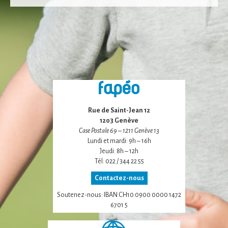
Statistiques
Afin que nous
puissions
améliorer la
fonctionnalité
et la structure
du site Web,
en fonction
de la façon
dont le site
Web est
Rue de Saint-Jean 12
utilisé.
1203 Genève
Case Postale 69 – 1211 Genève 13
Lundi et mardi: 9h – 16h
Experience
Jeudi: 8h – 12h
Afin que notre
Tél: 022 / 344 22 55
site Web
fonctionne
Contactez-nous
aussi bien que
Soutenez-nous: IBAN CH10 0900 0000 1472
possible lors
6701 5
de votre visite.
Si vous refusez
ces cookies,