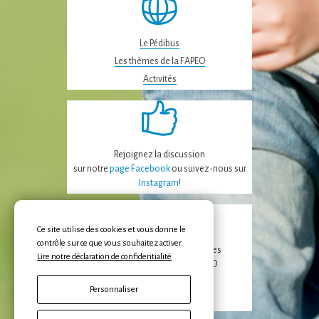
certaines
fonctionnalités
disparaîtront
Le Pédibus
du site Web.
Les thèmes de la FAPEO
Activités
Marketing
En partageant
votre intérêt et
votre
comportement
Rejoignez la discussion
lorsque vous
sur notre
page Facebook
ou suivez-nous sur
visitez notre
Instagram
!
site, vous
augmentez les
chances de voir
Ce site utilise des cookies et vous donne le
du contenu et
contrôle sur ce que vous souhaitez activer.
des offres
Recevez les dernières nouvelles
Lire notre déclaration de confidentialité
personnalisés.
de la FAPEO et des APE/APECO
Personnaliser
Inscription