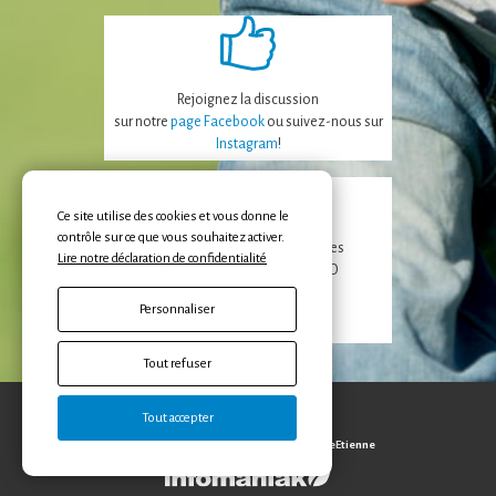
certaines
fonctionnalités
disparaîtront
du site Web.
Rejoignez la discussion
sur notre
page Facebook
ou suivez-nous sur
Instagram
!
Marketing
En partageant
votre intérêt et
Ce site utilise des cookies et vous donne le
votre
contrôle sur ce que vous souhaitez activer.
comportement
Recevez les dernières nouvelles
Lire notre déclaration de confidentialité
lorsque vous
de la FAPEO et des APE/APECO
visitez notre
site, vous
Personnaliser
Inscription
augmentez les
chances de voir
Tout refuser
du contenu et
des offres
personnalisés.
Tout accepter
Protection des données
Copyright © 2026 FAPEO, Réalisation
EtienneEtienne