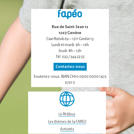
Statistiques
Afin que nous
puissions
améliorer la
Rue de Saint-Jean 12
fonctionnalité
1203 Genève
et la structure
du site Web,
Case Postale 69 – 1211 Genève 13
en fonction
Lundi et mardi: 9h – 16h
de la façon
Jeudi: 8h – 12h
dont le site
Tél: 022 / 344 22 55
Web est
Contactez-nous
utilisé.
Soutenez-nous: IBAN CH10 0900 0000 1472
6701 5
Experience
Afin que notre
site Web
fonctionne
aussi bien que
Le Pédibus
possible lors
de votre visite.
Les thèmes de la FAPEO
Si vous refusez
Activités
ces cookies,