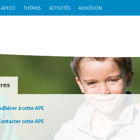
T APECO
THÈMES
ACTIVITÉS
ADHÉSION
ères
Adhérer à cette
APE
Contacter cette
APE