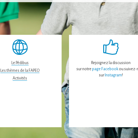
Le Pédibus
Rejoignez la discussion
sur notre
page Facebook
ou suivez-
Les thèmes de la FAPEO
sur
Instagram
!
Activités
Nécessaire
Ces cookies ne
sont pas
facultatifs. Ils
sont
nécessaires au
fonctionnement
du site Web.