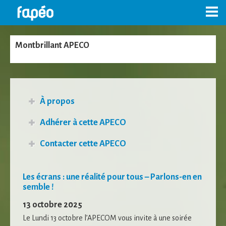
Skip
to
content
Montbrillant APECO
À propos
Adhérer à cette
APECO
Contacter cette
APECO
Les écrans : une réalité pour tous – Parlons-en en
semble !
13 octobre 2025
Le Lundi 13 octobre l’APECOM vous invite à une soirée