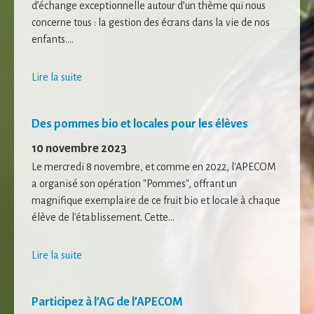
d’échange exceptionnelle autour d’un thème qui nous
concerne tous : la gestion des écrans dans la vie de nos
enfants....
Lire la suite
Des pommes bio et locales pour les élèves
10 novembre 2023
Le mercredi 8 novembre, et comme en 2022, l'APECOM
a organisé son opération "Pommes", offrant un
Nécessaire
Ces cookies ne
magnifique exemplaire de ce fruit bio et locale à chaque
sont pas
élève de l'établissement. Cette...
facultatifs. Ils
sont
nécessaires au
Lire la suite
fonctionnement
du site Web.
Participez à l’AG de l’APECOM