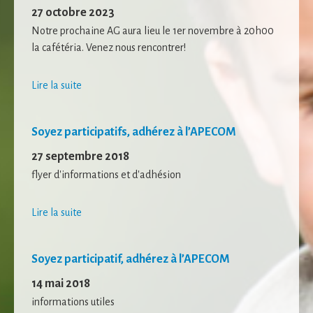
Statistiques
27 octobre 2023
Afin que nous
Notre prochaine AG aura lieu le 1er novembre à 20h00
puissions
la cafétéria. Venez nous rencontrer!
améliorer la
fonctionnalité
et la structure
Lire la suite
du site Web,
en fonction
de la façon
dont le site
Soyez participatifs, adhérez à l’APECOM
Web est
27 septembre 2018
utilisé.
flyer d'informations et d'adhésion
Experience
Lire la suite
Afin que notre
site Web
fonctionne
aussi bien que
Soyez participatif, adhérez à l’APECOM
possible lors
14 mai 2018
de votre visite.
Si vous refusez
informations utiles
ces cookies,