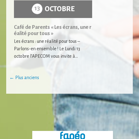
13
OCTOBRE
Café de Parents « Les écrans, une r
éalité pour tous »
Les écrans : une réalité pour tous –
Parlons-en ensemble ! Le Lundi 13
octobre l’APECOM vous invite à...
Posts
←
Plus anciens
navigation