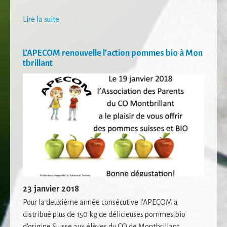
certaines
fonctionnalités
Lire la suite
disparaîtront
du site Web.
L’APECOM renouvelle l’action pommes bio à Mon
tbrillant
Marketing
En partageant
votre intérêt et
votre
comportement
lorsque vous
visitez notre
site, vous
augmentez les
chances de voir
du contenu et
des offres
personnalisés.
23 janvier 2018
Pour la deuxième année consécutive l'APECOM a
distribué plus de 150 kg de délicieuses pommes bio
d'origine Suisse aux élèves du CO de Montbrillant.