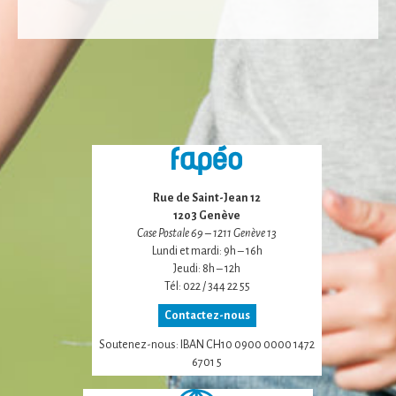
certaines
navigation
fonctionnalités
disparaîtront
du site Web.
Marketing
En partageant
votre intérêt et
votre
comportement
Rue de Saint-Jean 12
lorsque vous
1203 Genève
visitez notre
Case Postale 69 – 1211 Genève 13
site, vous
Lundi et mardi: 9h – 16h
augmentez les
Jeudi: 8h – 12h
chances de voir
Tél: 022 / 344 22 55
du contenu et
des offres
Contactez-nous
personnalisés.
Soutenez-nous: IBAN CH10 0900 0000 1472
6701 5