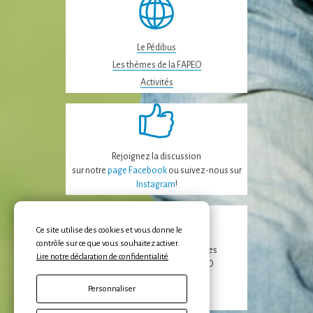
Le Pédibus
Les thèmes de la FAPEO
Activités
Rejoignez la discussion
sur notre
page Facebook
ou suivez-nous sur
Instagram
!
Ce site utilise des cookies et vous donne le
contrôle sur ce que vous souhaitez activer.
Recevez les dernières nouvelles
Lire notre déclaration de confidentialité
de la FAPEO et des APE/APECO
Personnaliser
Inscription