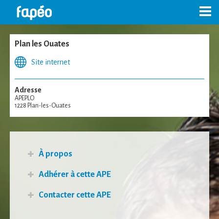
Skip
to
content
Plan les Ouates
Site internet
Adresse
APEPLO
1228 Plan-les-Ouates
À propos
Adhérer à cette
APE
Contacter cette
APE