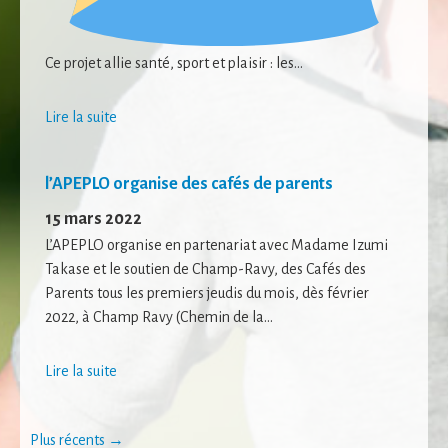
Statistiques
Afin que nous
puissions
Ce projet allie santé, sport et plaisir : les...
améliorer la
fonctionnalité
et la structure
Lire la suite
du site Web,
en fonction
de la façon
l’APEPLO organise des cafés de parents
dont le site
Web est
15 mars 2022
utilisé.
L’APEPLO organise en partenariat avec Madame Izumi
Takase et le soutien de Champ-Ravy, des Cafés des
Experience
Parents tous les premiers jeudis du mois, dès février
Afin que notre
2022, à Champ Ravy (Chemin de la...
site Web
fonctionne
aussi bien que
Lire la suite
possible lors
de votre visite.
Posts
Si vous refusez
Plus récents
→
ces cookies,