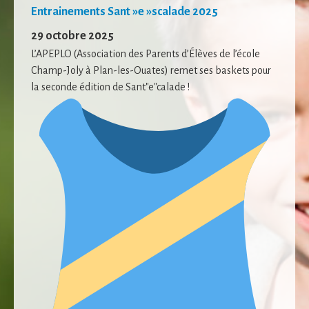
Entrainements Sant »e »scalade 2025
29 octobre 2025
L’APEPLO (Association des Parents d’Élèves de l’école
Champ-Joly à Plan-les-Ouates) remet ses baskets pour
la seconde édition de Sant"e"calade !
Nécessaire
Ces cookies ne
sont pas
facultatifs. Ils
sont
nécessaires au
fonctionnement
du site Web.