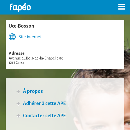
Skip
to
content
Uce-Bosson
Site internet
Adresse
Avenue du Bois-de-la-Chapelle 90
1213 Onex
À propos
Adhérer à cette
APE
Contacter cette
APE