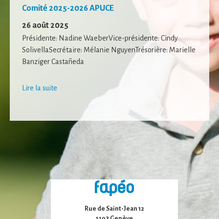
Comité 2025-2026 APUCE
26 août 2025
Présidente: Nadine WaeberVice-présidente: Cindy
SolivellaSecrétaire: Mélanie NguyenTrésorière: Marielle
Banziger Castañeda
Lire la suite
Nécessaire
Ces cookies ne
sont pas
facultatifs. Ils
sont
nécessaires au
fonctionnement
du site Web.
Rue de Saint-Jean 12
1203 Genève