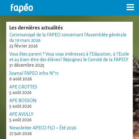
Skip
to
content
Les dernières actualités
Communiqué de la FAPEO concernant l’Assemblée générale
du 19 mars 2026
23 février 2026
Vous êtes parent ? Vous vous intéressez à l’Education, à l’Ecole
et au bien-être des élèves? Rejoignez le Comité de la FAPEO!
31 décembre 2025
Journal FAPEO infos N°11
6 août 2026
APE GROTTES
5 août 2026
APE BOSSON
5 août 2026
APE AVULLY
5 août 2026
Newsletter APECO FLO – Été 2026
27 juin 2026