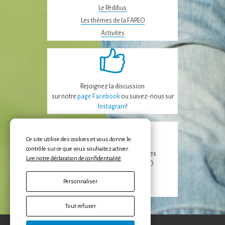
Le Pédibus
Les thèmes de la FAPEO
Activités
Rejoignez la discussion
sur notre
page Facebook
ou suivez-nous sur
Instagram
!
Ce site utilise des cookies et vous donne le
contrôle sur ce que vous souhaitez activer.
Recevez les dernières nouvelles
Lire notre déclaration de confidentialité
de la FAPEO et des APE/APECO
Personnaliser
Inscription
Tout refuser