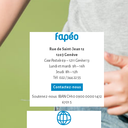
certaines
fonctionnalités
disparaîtront
du site Web.
Marketing
En partageant
Rue de Saint-Jean 12
votre intérêt et
1203 Genève
votre
Case Postale 69 – 1211 Genève 13
comportement
Lundi et mardi: 9h – 16h
lorsque vous
Jeudi: 8h – 12h
visitez notre
Tél: 022 / 344 22 55
site, vous
augmentez les
Contactez-nous
chances de voir
du contenu et
Soutenez-nous: IBAN CH10 0900 0000 1472
des offres
6701 5
personnalisés.