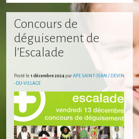
Concours de
déguisement de
l’Escalade
Posté le
1 décembre 2024
par
APE SAINT-JEAN / DEVIN
Nécessaire
-DU-VILLAGE
Ces cookies ne
sont pas
facultatifs. Ils
sont
nécessaires au
fonctionnement
du site Web.