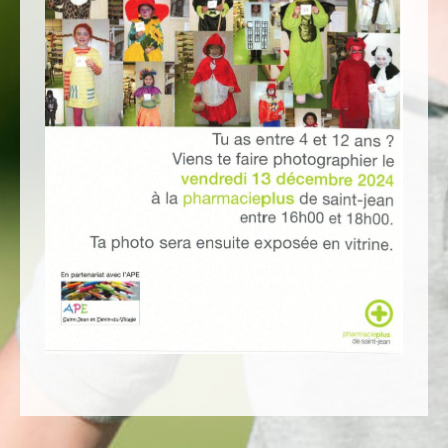
Statistiques
Afin que nous
puissions
améliorer la
fonctionnalité
et la structure
du site Web,
en fonction
de la façon
dont le site
Web est
utilisé.
Experience
Afin que notre
site Web
fonctionne
aussi bien que
possible lors
de votre visite.
Si vous refusez
ces cookies,