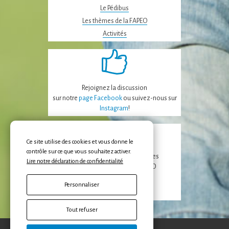
Le Pédibus
Les thèmes de la FAPEO
Activités
Rejoignez la discussion
sur notre
page Facebook
ou suivez-nous sur
Instagram
!
Ce site utilise des cookies et vous donne le
contrôle sur ce que vous souhaitez activer.
Recevez les dernières nouvelles
Lire notre déclaration de confidentialité
de la FAPEO et des APE/APECO
Personnaliser
Inscription
Tout refuser