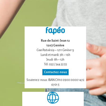
certaines
fonctionnalités
disparaîtront
du site Web.
Marketing
En partageant
Rue de Saint-Jean 12
votre intérêt et
1203 Genève
votre
Case Postale 69 – 1211 Genève 13
comportement
Lundi et mardi: 9h – 16h
lorsque vous
Jeudi: 8h – 12h
visitez notre
Tél: 022 / 344 22 55
site, vous
augmentez les
Contactez-nous
chances de voir
du contenu et
Soutenez-nous: IBAN CH10 0900 0000 1472
des offres
6701 5
personnalisés.