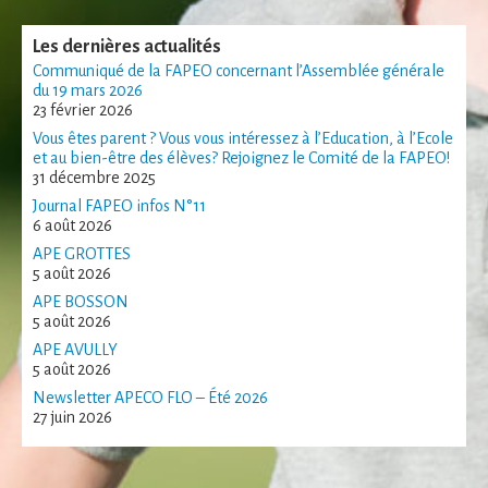
Statistiques
Afin que nous
Les dernières actualités
puissions
Communiqué de la FAPEO concernant l’Assemblée générale
améliorer la
du 19 mars 2026
fonctionnalité
23 février 2026
et la structure
Vous êtes parent ? Vous vous intéressez à l’Education, à l’Ecole
du site Web,
et au bien-être des élèves? Rejoignez le Comité de la FAPEO!
en fonction
31 décembre 2025
de la façon
dont le site
Journal FAPEO infos N°11
Web est
6 août 2026
utilisé.
APE GROTTES
5 août 2026
APE BOSSON
Experience
5 août 2026
Afin que notre
APE AVULLY
site Web
5 août 2026
fonctionne
Newsletter APECO FLO – Été 2026
aussi bien que
27 juin 2026
possible lors
de votre visite.
Si vous refusez
ces cookies,