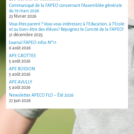
Statistiques
Communiqué de la FAPEO concernant l’Assemblée générale
Afin que nous
du 19 mars 2026
23 février 2026
puissions
améliorer la
Vous êtes parent ? Vous vous intéressez à l’Education, à l’Ecole
fonctionnalité
et au bien-être des élèves? Rejoignez le Comité de la FAPEO!
et la structure
31 décembre 2025
du site Web,
Journal FAPEO infos N°11
en fonction
6 août 2026
de la façon
APE GROTTES
dont le site
5 août 2026
Web est
utilisé.
APE BOSSON
5 août 2026
APE AVULLY
5 août 2026
Experience
Afin que notre
Newsletter APECO FLO – Été 2026
site Web
27 juin 2026
fonctionne
aussi bien que
possible lors
de votre visite.
Si vous refusez
ces cookies,