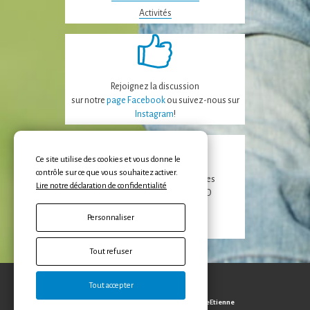
Activités
Rejoignez la discussion
sur notre
page Facebook
ou suivez-nous sur
Instagram
!
Ce site utilise des cookies et vous donne le
contrôle sur ce que vous souhaitez activer.
Recevez les dernières nouvelles
Lire notre déclaration de confidentialité
de la FAPEO et des APE/APECO
Personnaliser
Inscription
Tout refuser
Tout accepter
Protection des données
Copyright © 2026 FAPEO, Réalisation
EtienneEtienne