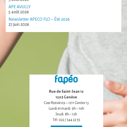
certaines
APE AVULLY
fonctionnalités
5 août 2026
disparaîtront
Newsletter APECO FLO – Été 2026
du site Web.
27 juin 2026
Marketing
En partageant
votre intérêt et
votre
comportement
lorsque vous
visitez notre
site, vous
augmentez les
chances de voir
Rue de Saint-Jean 12
du contenu et
1203 Genève
des offres
Case Postale 69 – 1211 Genève 13
personnalisés.
Lundi et mardi: 9h – 16h
Jeudi: 8h – 12h
Tél: 022 / 344 22 55