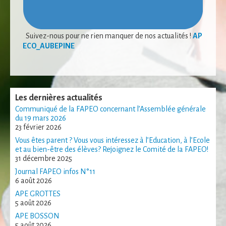
Statistiques
Afin que nous
puissions
Suivez-nous pour ne rien manquer de nos actualités !
AP
améliorer la
ECO_AUBEPINE
fonctionnalité
et la structure
du site Web,
en fonction
de la façon
dont le site
Les dernières actualités
Web est
Communiqué de la FAPEO concernant l’Assemblée générale
utilisé.
du 19 mars 2026
23 février 2026
Vous êtes parent ? Vous vous intéressez à l’Education, à l’Ecole
Experience
et au bien-être des élèves? Rejoignez le Comité de la FAPEO!
Afin que notre
31 décembre 2025
site Web
Journal FAPEO infos N°11
fonctionne
6 août 2026
aussi bien que
APE GROTTES
possible lors
5 août 2026
de votre visite.
Si vous refusez
APE BOSSON
ces cookies,
5 août 2026